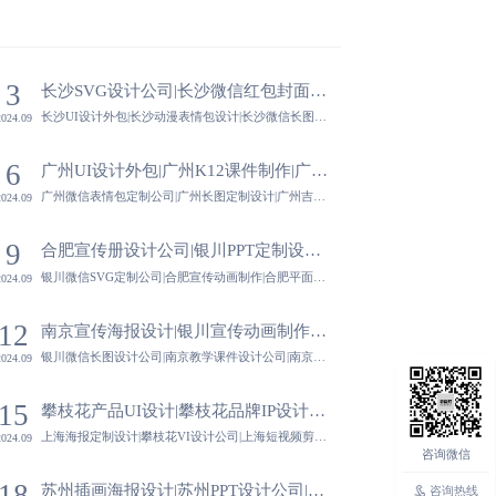
3
长沙SVG设计公司|长沙微信红包封面设计|长沙UI设计外包|长沙动漫表情包设计-蓝橙视觉
长沙UI设计外包|长沙动漫表情包设计|长沙微信长图设计公司|长沙电商美工外包公司-蓝橙视觉,灵活的设计服务模式满足不同客户的需求，无论是短期项目合作还是长期品牌策略规划，都能提供定制化服务。
2024.09
6
广州UI设计外包|广州K12课件制作|广州微信表情包定制公司|广州长图定制设计-蓝橙视觉
广州微信表情包定制公司|广州长图定制设计|广州吉祥物设计公司|广州微信SVG定制公司-蓝橙视觉,强调设计的战略价值，将设计作为企业战略的重要组成部分，推动品牌与企业的整体发展。
2024.09
9
合肥宣传册设计公司|银川PPT定制设计|银川微信SVG定制公司|合肥宣传动画制作-蓝橙视觉
银川微信SVG定制公司|合肥宣传动画制作|合肥平面设计公司|银川广告设计公司-蓝橙视觉,设计公司注重设计的情感共鸣与用户体验，通过设计传递品牌价值观与人文关怀，增强品牌与消费者之间的情感联系。
2024.09
12
南京宣传海报设计|银川宣传动画制作|银川微信长图设计公司|南京教学课件设计公司-蓝橙视觉
银川微信长图设计公司|南京教学课件设计公司|南京DM单设计|银川海报定制设计-蓝橙视觉,强大的项目管理能力，使设计公司能够同时处理多个项目，确保每个项目都能得到充分的关注与资源支持。
2024.09
15
攀枝花产品UI设计|攀枝花品牌IP设计|上海海报定制设计|攀枝花VI设计公司-蓝橙视觉
上海海报定制设计|攀枝花VI设计公司|上海短视频剪辑处理|攀枝花DM单设计-蓝橙视觉,提供定制化包装设计，融合产品特性与品牌形象，提升产品附加值。
2024.09
18
苏州插画海报设计|苏州PPT设计公司|苏州平面设计公司|苏州微信SVG定制公司-蓝橙视觉
咨询热线