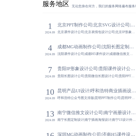
服务地区
无论您身在何方，我们的服务网络遍布服务
1
北京PPT制作公司|北京SVG设计公司|北京课件设计公司|北京表情包设计公司-蓝橙视觉
北京课件设计公司|北京表情包设计公司|北京IP形象设计公司|北京插画设计公司-蓝橙视觉,跨领域合作经验丰富，与顶尖企业共创设计新高度，带来丰厚商业回报。
2024.09
4
成都MG动画制作公司|沈阳长图定制设计|沈阳课件设计公司|成都H5课件设计-蓝橙视觉
沈阳课件设计公司|成都H5课件设计|成都微信推文设计公司|沈阳吉祥物设计公司-蓝橙视觉,设计公司注重设计作品的可持续性评估，确保设计不仅美观实用，还符合环保与可持续发展的要求。
2024.09
7
贵阳IP形象设计公司|贵阳课件设计公司|贵阳长图设计公司|贵阳微信长图设计公司-蓝橙视觉
贵阳长图设计公司|贵阳微信长图设计公司|贵阳PPT制作公司|贵阳UI设计公司-蓝橙视觉,深入理解需求，精准把握市场，设计贴合企业特色与消费者需求，助力脱颖而出。
2024.09
10
昆明产品UI设计|呼和浩特商业插画设计|呼和浩特公众号图文排版|昆明PPT制作公司-蓝橙
呼和浩特公众号图文排版|昆明PPT制作公司|昆明PPT定制设计|呼和浩特平面设计公司-蓝橙视觉,专业的市场调研能力，帮助设计公司深入了解目标市场与消费者需求，为设计提供有力依据。
2024.09
13
南宁微信推文设计公司|南宁画册设计公司|南宁长图定制设计|南宁插画海报设计-蓝橙视觉
南宁长图定制设计|南宁插画海报设计|南宁UI设计外包|南宁PPT设计公司-蓝橙视觉,提供全方位的品牌视觉识别系统设计，确保品牌形象在不同媒介与平台上的一致性与连贯性。
2024.09
16
深圳MG动画制作公司|济南H5课件设计|济南课件设计公司|深圳PPT定制设计-蓝橙视觉