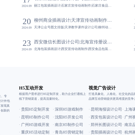
丽江包装插画设计|石家庄宣传动画制作|石家庄食品包装设计|丽江朋友圈海报设计公司-蓝橙视觉,设计公司注重与客户的长期合作关系，通过持续的沟通与反馈，不断优化设计作品，实现双赢局面。
2024.09
20
视觉
柳州商业插画设计|天津宣传动画制作|天津公众号图文排版|天津教学课件设计公司-蓝橙视觉
天津公众号图文排版|天津教学课件设计公司|柳州动漫表情包设计|天津宣传海报设计-蓝橙视觉,强调品牌故事的可视化表达，通过视觉设计讲述品牌历程，增强品牌情感连接。
2024.09
23
西安微信长图设计公司|北海宣传册设计公司|北海包装插画设计|西安宣传动画制作-蓝橙视觉
北海包装插画设计|西安宣传动画制作|西安食品包装设计|北海朋友圈海报设计公司-蓝橙视觉,设计公司注重与客户的长期合作关系，通过持续的沟通与反馈，不断优化设计作品，实现双赢局面。
2024.09
H5互动开发
视觉广告设计
根据用户需求进行H5定制开发，助力企业打通线上
打造具象化、人格化、社交化的品
注、专
线下营销渠道，提高流量转化。
品牌互动营销提供更高维度的竞争
设计外包
节发现真
· 贵阳H5定制开发
· 深圳H5游戏制作
· 昆明海报设计公司
· 上
、创新的
· 昆明H5制作公司
· 沈阳H5开发公司
· 西安包装设计公司
· 广
· 广州H5游戏开发
· 南京H5制作公司
· 郑州长图设计公司
· 南
· 重庆H5活动定制
· 青岛H5营销定制
· 贵阳插画设计公司
· 杭