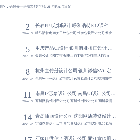
地区，确保每一份需求都能得到及时响应与满足
2
长春PPT定制设计|呼和浩特K12课件制作|呼和浩特电商美工外包公司|长春包装设计公司-蓝橙视觉
呼和浩特电商美工外包公司|长春包装设计公司|长春吉祥物设计公司|呼和浩特宣传海报设计-蓝橙视觉,通过定期的设计作品展示与交流活动，设计公司能够与其他设计师、创意产业从业者建立联系，拓宽视野与资源。
2024.09
5
重庆产品UI设计|银川商业插画设计|银川公众号图文排版|重庆PPT制作公司-蓝橙视觉
银川公众号图文排版|重庆PPT制作公司|重庆PPT定制设计|银川平面设计公司-蓝橙视觉,专业的市场调研能力，帮助设计公司深入了解目标市场与消费者需求，为设计提供有力依据。
2024.09
8
杭州宣传册设计公司|银川微信SVG定制公司|银川banner设计公司|杭州表情包设计公司-蓝橙视觉
银川banner设计公司|杭州表情包设计公司|杭州吉祥物设计公司|银川电商详情页设计-蓝橙视觉,设计公司注重细节处理与品质控制，从草图到成品，每一步都力求完美，确保设计作品的精致与高品质。
2024.09
11
视觉
南昌IP形象设计公司|南昌UI设计公司|南昌微信长图设计公司|南昌长图设计公司-蓝橙视觉
南昌微信长图设计公司|南昌长图设计公司|南昌表情包设计公司|南昌MG动画制作公司-蓝橙视觉,注重细节品质，从草图到成品精心把控，确保设计视觉完美，赢得市场赞誉。
2024.09
14
青岛插画设计公司|沈阳网店装修设计|宁波课件设计公司|青岛画册设计公司-蓝橙视觉
宁波课件设计公司|青岛画册设计公司|沈阳礼品包装设计公司|宁波长图设计公司-蓝橙视觉,设计公司注重设计的可测试性与可迭代性，通过用户测试与数据分析不断优化设计，提升用户体验。
2024.09
17
石家庄微信长图设计公司|丽江宣传册设计公司|丽江包装插画设计|石家庄宣传动画制作-蓝橙视觉