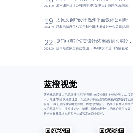
济南课件设计公司|深圳PPT定制设计|深圳礼品包装设计公司|济南微信红包封面设计-蓝橙视觉,设计公司擅长将传统工艺与现代设计相结合，创造出具有文化底蕴与现代感的设计作品。
2024.09
19
太原文创IP设计|温州平面设计公司|呼和浩特微信SVG定制公司|太原设计外包公司-蓝橙
呼和浩特微信SVG定制公司|太原设计外包公司|温州微信长图设计公司|呼和浩特IP形象设计公司-蓝橙视觉,设计公司注重设计的艺术性与商业性的平衡，确保设计作品既美观又具有商业价值，助力客户实现商业目标。
2024.09
22
厦门电商详情页设计|济南微信长图设计公司|济南短视频剪辑处理|厦门DM单设计-蓝橙视觉
济南短视频剪辑处理|厦门DM单设计|厦门表情包定制设计|济南VI设计公司-蓝橙视觉,通过数据驱动的设计决策，设计公司能够基于用户行为与市场数据，优化设计方案，提高设计效果。
2024.09
蓝橙视觉
蓝橙视觉是致力于品牌设计和营销设计的专业设计外包公司，以“专
一、专业”的团队经营理念，为您成长中的品牌提供量身定制的专业
服务。 我们坚持以策略为导向，以思想为核心，热衷于从生活的细
实的品牌价值，擅长以简洁、清晰、概念的设计 ，为客户提供实效
解决方案并最终协助客户达成预定的商业目标。